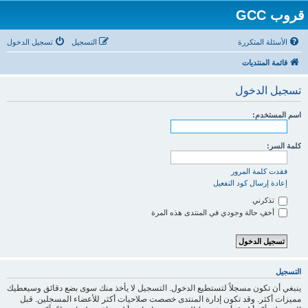
قروب GCC
الأسئلة المتكررة
التسجيل
تسجيل الدخول
قائمة المنتديات
تسجيل الدخول
اسم المستخدم:
كلمة السر:
فقدت كلمة المرور
إعادة إرسال كود التفعيل
تذكرني
أخفِ حالة وجودي في المنتدى هذه المرة
التسجيل
ينبغي أن تكون مسجلاً لتستطيع الدخول. التسجيل لا يأخذ منك سوى بضع دقائق وسيعطيك
مميزات أكثر. وقد تكون إدارة المنتدى خصصت صلاحيات أكثر للأعضاء المسجلين. قبل