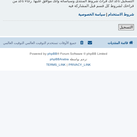
التسجيل تأكد أنك قرأتَ شروط المنتدى وسياساته وأنك موافق عليها. رجاءً تأكد من
قراءتك لشروط كل قسم قبل المشاركة فيه
شروط الاستخدام
|
سياسة الخصوصية
التسجيل
قائمة المنتديات
جميع الأوقات تستخدم التوقيت العالمي التوقيت العالمي
Powered by
phpBB
® Forum Software © phpBB Limited
ترجم بواسطة
phpBBArabia
TERMS_LINK
|
PRIVACY_LINK