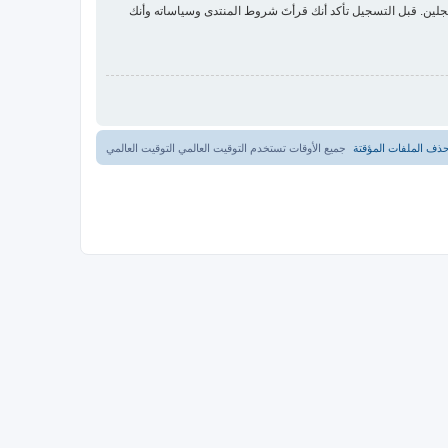
لين. قبل التسجيل تأكد أنك قرأتَ شروط المنتدى وسياساته وأنك
ذف الملفات المؤقتة
جميع الأوقات تستخدم التوقيت العالمي التوقيت العالمي