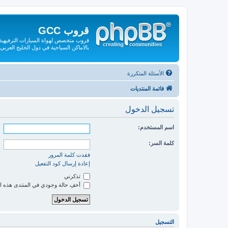
قروب GCC
قروب متخصص لهواة السيارات الترفيهية و
بالاماكن السياحية في دول الخليج العربي
الأسئلة المتكررة
قائمة المنتديات
تسجيل الدخول
اسم المستخدم:
كلمة السر:
فقدت كلمة المرور
إعادة إرسال كود التفعيل
تذكرني
أخفِ حالة وجودي في المنتدى هذه ا
التسجيل