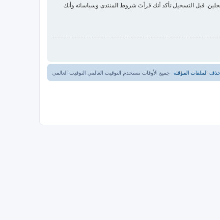
لين. قبل التسجيل تأكد أنك قرأتَ شروط المنتدى وسياساته وأنك
ذف الملفات المؤقتة
جميع الأوقات تستخدم التوقيت العالمي التوقيت العالمي