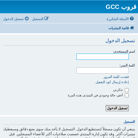
قروب GCC
الأسئلة المتكررة
التسجيل
تسجيل الدخول
قائمة المنتديات
تسجيل الدخول
اسم المستخدم:
كلمة السر:
فقدت كلمة المرور
إعادة إرسال كود التفعيل
تذكرني
أخفِ حالة وجودي في المنتدى هذه المرة
التسجيل
ينبغي أن تكون مسجلاً لتستطيع الدخول. التسجيل لا يأخذ منك سوى بضع دقائق وسيعطيك
مميزات أكثر. وقد تكون إدارة المنتدى خصصت صلاحيات أكثر للأعضاء المسجلين. قبل