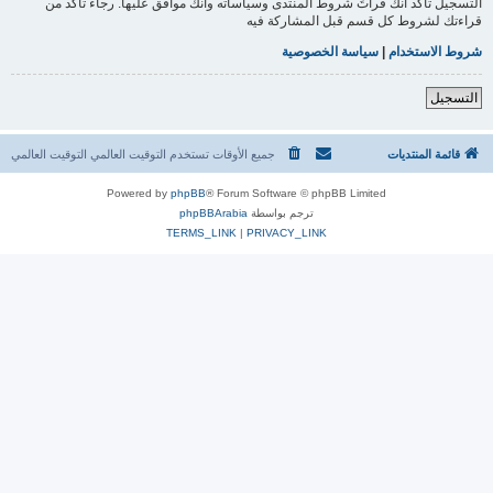
التسجيل تأكد أنك قرأتَ شروط المنتدى وسياساته وأنك موافق عليها. رجاءً تأكد من
قراءتك لشروط كل قسم قبل المشاركة فيه
شروط الاستخدام
|
سياسة الخصوصية
التسجيل
قائمة المنتديات
جميع الأوقات تستخدم التوقيت العالمي التوقيت العالمي
Powered by
phpBB
® Forum Software © phpBB Limited
ترجم بواسطة
phpBBArabia
TERMS_LINK
|
PRIVACY_LINK