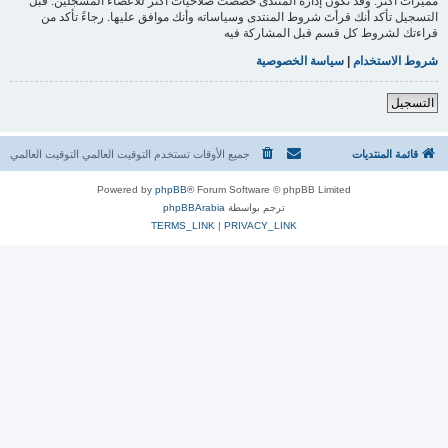
مميزات أكثر. وقد تكون إدارة المنتدى خصصت صلاحيات أكثر للأعضاء المسجلين. قبل
التسجيل تأكد أنك قرأتَ شروط المنتدى وسياساته وأنك موافق عليها. رجاءً تأكد من
قراءتك لشروط كل قسم قبل المشاركة فيه
شروط الاستخدام
|
سياسة الخصوصية
التسجيل
قائمة المنتديات
جميع الأوقات تستخدم التوقيت العالمي التوقيت العالمي
Powered by
phpBB
® Forum Software © phpBB Limited
ترجم بواسطة
phpBBArabia
TERMS_LINK
|
PRIVACY_LINK