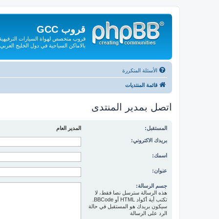
قروب GCC
قروب متخصص لهواة السيارات الترفيهية و
بالاماكن السياحية في دول الخليج العربي
الأسئلة المتكررة
قائمة المنتديات
اتصل بمدير المنتدى
المستقبل:
المدير العام
بريدك الاكتروني:
اسمك:
عنوان:
جسم الرسالة:
هذه الرسالة سترسل نصا فقط، لا
تكتب أية أكواد HTML أو BBCode.
سيكون بريدك هو المستقبل في حالة
الرد على الرسالة