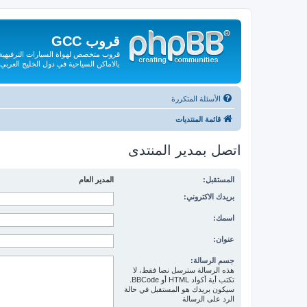
قروب GCC
قروب متخصص لهواة السيارات الترفيهية و
بالاماكن السياحية في دول الخليج العربي
الأسئلة المتكررة
قائمة المنتديات
اتصل بمدير المنتدى
المستقبل:
المدير العام
بريدك الاكتروني:
اسمك:
عنوان:
جسم الرسالة:
هذه الرسالة سترسل نصا فقط، لا
تكتب أية أكواد HTML أو BBCode.
سيكون بريدك هو المستقبل في حالة
الرد على الرسالة