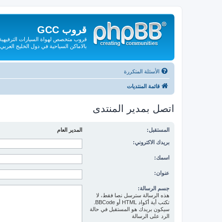
قروب GCC
قروب متخصص لهواة السيارات الترفيهية و
بالاماكن السياحية في دول الخليج العربي
الأسئلة المتكررة
قائمة المنتديات
اتصل بمدير المنتدى
المستقبل:
المدير العام
بريدك الاكتروني:
اسمك:
عنوان:
جسم الرسالة:
هذه الرسالة سترسل نصا فقط، لا
تكتب أية أكواد HTML أو BBCode.
سيكون بريدك هو المستقبل في حالة
الرد على الرسالة