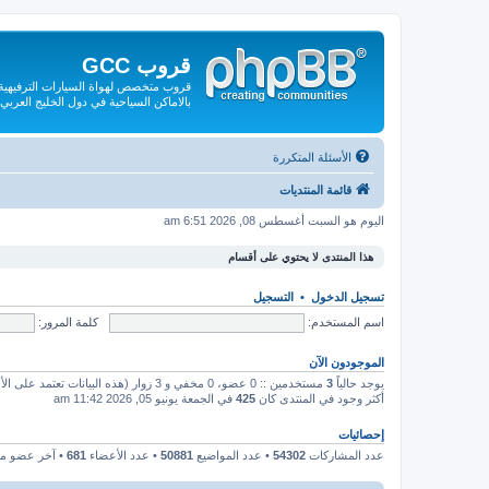
قروب GCC
قروب متخصص لهواة السيارات الترفيهية و
بالاماكن السياحية في دول الخليج العربي
الأسئلة المتكررة
قائمة المنتديات
اليوم هو السبت أغسطس 08, 2026 6:51 am
هذا المنتدى لا يحتوي على أقسام
تسجيل الدخول
•
التسجيل
اسم المستخدم:
كلمة المرور:
الموجودون الآن
يوجد حالياً
3
مستخدمين :: 0 عضو، 0 مخفي و 3 زوار (هذه البيانات تعتمد على الأعضاء النشطين خلال الـ 5 دقائق الماضية)
أكثر وجود في المنتدى كان
425
في الجمعة يونيو 05, 2026 11:42 am
إحصائيات
عدد المشاركات
54302
• عدد المواضيع
50881
• عدد الأعضاء
681
• آخر عضو 