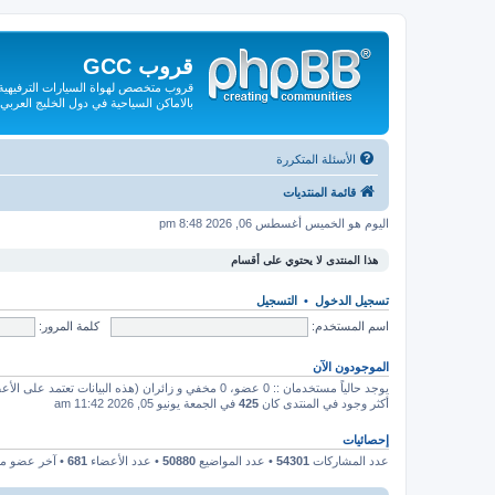
قروب GCC
قروب متخصص لهواة السيارات الترفيهية و
بالاماكن السياحية في دول الخليج العربي
الأسئلة المتكررة
قائمة المنتديات
اليوم هو الخميس أغسطس 06, 2026 8:48 pm
هذا المنتدى لا يحتوي على أقسام
تسجيل الدخول
•
التسجيل
اسم المستخدم:
كلمة المرور:
الموجودون الآن
يوجد حالياً مستخدمان :: 0 عضو، 0 مخفي و زائران (هذه البيانات تعتمد على الأعضاء النشطين خلال الـ 5 دقائق الماضية)
أكثر وجود في المنتدى كان
425
في الجمعة يونيو 05, 2026 11:42 am
إحصائيات
عدد المشاركات
54301
• عدد المواضيع
50880
• عدد الأعضاء
681
• آخر عضو 