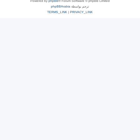
Powered by
phpBB
® Forum Software © phpBB Limited
ترجم بواسطة
phpBBArabia
TERMS_LINK
|
PRIVACY_LINK