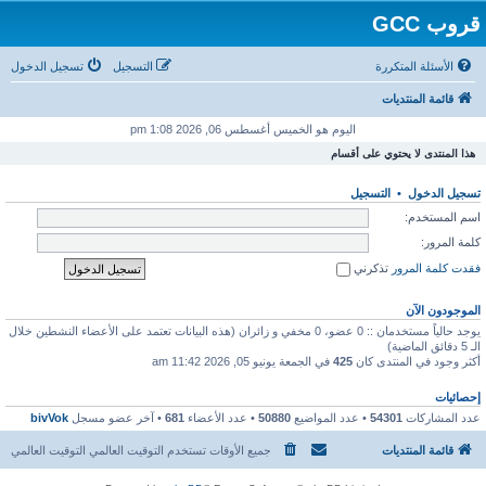
قروب GCC
الأسئلة المتكررة
التسجيل
تسجيل الدخول
قائمة المنتديات
اليوم هو الخميس أغسطس 06, 2026 1:08 pm
هذا المنتدى لا يحتوي على أقسام
تسجيل الدخول
•
التسجيل
اسم المستخدم:
كلمة المرور:
فقدت كلمة المرور
تذكرني
الموجودون الآن
يوجد حالياً مستخدمان :: 0 عضو، 0 مخفي و زائران (هذه البيانات تعتمد على الأعضاء النشطين خلال
الـ 5 دقائق الماضية)
أكثر وجود في المنتدى كان
425
في الجمعة يونيو 05, 2026 11:42 am
إحصائيات
عدد المشاركات
54301
• عدد المواضيع
50880
• عدد الأعضاء
681
• آخر عضو مسجل
bivVok
قائمة المنتديات
جميع الأوقات تستخدم التوقيت العالمي التوقيت العالمي