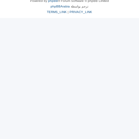
Powered by
phpBB
® Forum Software © phpBB Limited
ترجم بواسطة
phpBBArabia
TERMS_LINK
|
PRIVACY_LINK