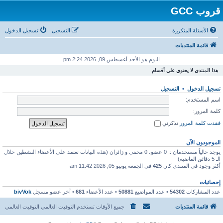
قروب GCC
الأسئلة المتكررة
التسجيل
تسجيل الدخول
قائمة المنتديات
اليوم هو الأحد أغسطس 09, 2026 2:24 pm
هذا المنتدى لا يحتوي على أقسام
تسجيل الدخول
•
التسجيل
اسم المستخدم:
كلمة المرور:
فقدت كلمة المرور
تذكرني
الموجودون الآن
يوجد حالياً مستخدمان :: 0 عضو، 0 مخفي و زائران (هذه البيانات تعتمد على الأعضاء النشطين خلال
الـ 5 دقائق الماضية)
أكثر وجود في المنتدى كان
425
في الجمعة يونيو 05, 2026 11:42 am
إحصائيات
عدد المشاركات
54302
• عدد المواضيع
50881
• عدد الأعضاء
681
• آخر عضو مسجل
bivVok
قائمة المنتديات
جميع الأوقات تستخدم التوقيت العالمي التوقيت العالمي