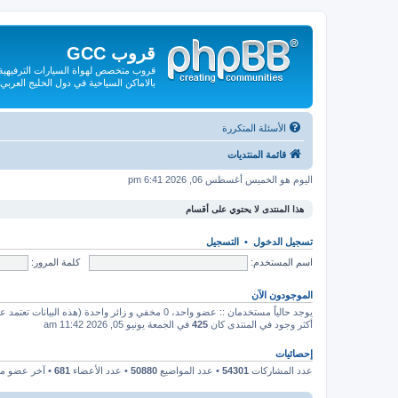
قروب GCC
قروب متخصص لهواة السيارات الترفيهية و
بالاماكن السياحية في دول الخليج العربي
الأسئلة المتكررة
قائمة المنتديات
اليوم هو الخميس أغسطس 06, 2026 6:41 pm
هذا المنتدى لا يحتوي على أقسام
تسجيل الدخول
•
التسجيل
اسم المستخدم:
كلمة المرور:
الموجودون الآن
يوجد حالياً مستخدمان :: عضو واحد، 0 مخفي و زائر واحدة (هذه البيانات تعتمد على الأعضاء النشطين خلال الـ 5 دقائق الماضية)
أكثر وجود في المنتدى كان
425
في الجمعة يونيو 05, 2026 11:42 am
إحصائيات
عدد المشاركات
54301
• عدد المواضيع
50880
• عدد الأعضاء
681
• آخر عضو 