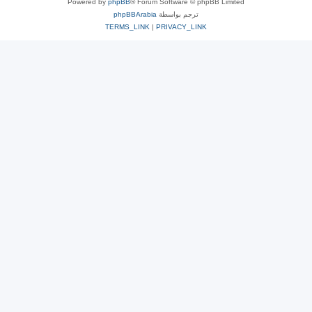
Powered by
phpBB
® Forum Software © phpBB Limited
ترجم بواسطة
phpBBArabia
TERMS_LINK
|
PRIVACY_LINK