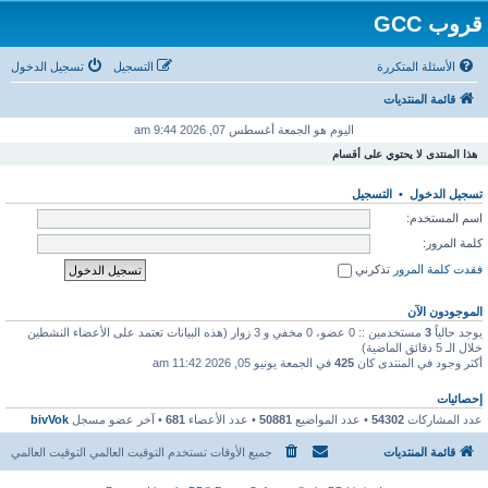
قروب GCC
الأسئلة المتكررة
التسجيل
تسجيل الدخول
قائمة المنتديات
اليوم هو الجمعة أغسطس 07, 2026 9:44 am
هذا المنتدى لا يحتوي على أقسام
تسجيل الدخول
•
التسجيل
اسم المستخدم:
كلمة المرور:
فقدت كلمة المرور
تذكرني
الموجودون الآن
يوجد حالياً
3
مستخدمين :: 0 عضو، 0 مخفي و 3 زوار (هذه البيانات تعتمد على الأعضاء النشطين
خلال الـ 5 دقائق الماضية)
أكثر وجود في المنتدى كان
425
في الجمعة يونيو 05, 2026 11:42 am
إحصائيات
عدد المشاركات
54302
• عدد المواضيع
50881
• عدد الأعضاء
681
• آخر عضو مسجل
bivVok
قائمة المنتديات
جميع الأوقات تستخدم التوقيت العالمي التوقيت العالمي