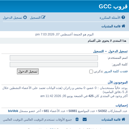
قروب GCC
الأسئلة المتكررة
التسجيل
تسجيل الدخول
قائمة المنتديات
اليوم هو الجمعة أغسطس 07, 2026 7:03 pm
هذا المنتدى لا يحتوي على أقسام
تسجيل الدخول
•
التسجيل
اسم المستخدم:
كلمة المرور:
فقدت كلمة المرور
تذكرني
الموجودون الآن
يوجد حالياً مستخدمان :: 0 عضو، 0 مخفي و زائران (هذه البيانات تعتمد على الأعضاء النشطين خلال
الـ 5 دقائق الماضية)
أكثر وجود في المنتدى كان
425
في الجمعة يونيو 05, 2026 11:42 am
إحصائيات
عدد المشاركات
54302
• عدد المواضيع
50881
• عدد الأعضاء
681
• آخر عضو مسجل
bivVok
قائمة المنتديات
جميع الأوقات تستخدم التوقيت العالمي التوقيت العالمي