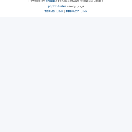
Powered by
phpBB
® Forum Software © phpBB Limited
ترجم بواسطة
phpBBArabia
TERMS_LINK
|
PRIVACY_LINK