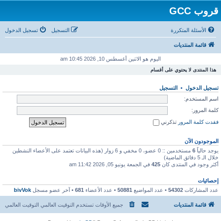
قروب GCC
الأسئلة المتكررة
التسجيل
تسجيل الدخول
قائمة المنتديات
اليوم هو الاثنين أغسطس 10, 2026 10:45 am
هذا المنتدى لا يحتوي على أقسام
تسجيل الدخول
•
التسجيل
اسم المستخدم:
كلمة المرور:
فقدت كلمة المرور
تذكرني
الموجودون الآن
يوجد حالياً
6
مستخدمين :: 0 عضو، 0 مخفي و 6 زوار (هذه البيانات تعتمد على الأعضاء النشطين
خلال الـ 5 دقائق الماضية)
أكثر وجود في المنتدى كان
425
في الجمعة يونيو 05, 2026 11:42 am
إحصائيات
عدد المشاركات
54302
• عدد المواضيع
50881
• عدد الأعضاء
681
• آخر عضو مسجل
bivVok
قائمة المنتديات
جميع الأوقات تستخدم التوقيت العالمي التوقيت العالمي