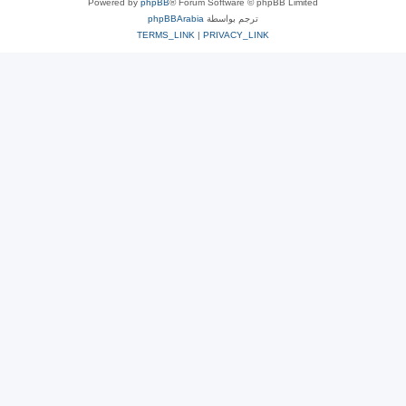
Powered by
phpBB
® Forum Software © phpBB Limited
ترجم بواسطة
phpBBArabia
TERMS_LINK
|
PRIVACY_LINK