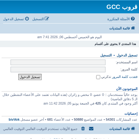
قروب GCC
الأسئلة المتكررة
التسجيل
تسجيل الدخول
قائمة المنتديات
اليوم هو الخميس أغسطس 06, 2026 7:41 am
هذا المنتدى لا يحتوي على أقسام
تسجيل الدخول
•
التسجيل
اسم المستخدم:
كلمة المرور:
فقدت كلمة المرور
تذكرني
الموجودون الآن
يوجد حالياً مستخدمان :: 0 عضو، 0 مخفي و زائران (هذه البيانات تعتمد على الأعضاء النشطين خلال
الـ 5 دقائق الماضية)
أكثر وجود في المنتدى كان
425
في الجمعة يونيو 05, 2026 11:42 am
إحصائيات
عدد المشاركات
54301
• عدد المواضيع
50880
• عدد الأعضاء
681
• آخر عضو مسجل
bivVok
قائمة المنتديات
جميع الأوقات تستخدم التوقيت العالمي التوقيت العالمي