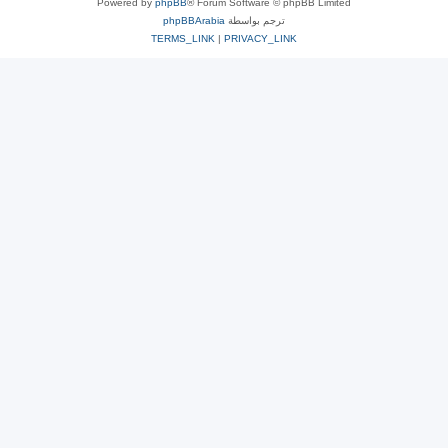
Powered by
phpBB
® Forum Software © phpBB Limited
ترجم بواسطة
phpBBArabia
TERMS_LINK
|
PRIVACY_LINK