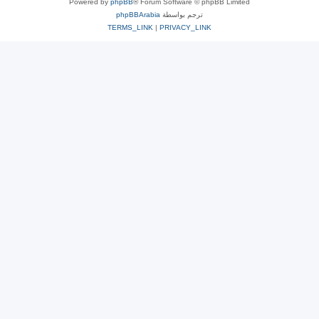
Powered by
phpBB
® Forum Software © phpBB Limited
ترجم بواسطة
phpBBArabia
TERMS_LINK
|
PRIVACY_LINK