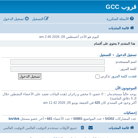
قروب GCC
الأسئلة المتكررة
التسجيل
تسجيل الدخول
قائمة المنتديات
اليوم هو الأحد أغسطس 09, 2026 2:46 am
هذا المنتدى لا يحتوي على أقسام
تسجيل الدخول
•
التسجيل
اسم المستخدم:
كلمة المرور:
فقدت كلمة المرور
تذكرني
الموجودون الآن
يوجد حالياً مستخدمان :: 0 عضو، 0 مخفي و زائران (هذه البيانات تعتمد على الأعضاء النشطين خلال
الـ 5 دقائق الماضية)
أكثر وجود في المنتدى كان
425
في الجمعة يونيو 05, 2026 11:42 am
إحصائيات
عدد المشاركات
54302
• عدد المواضيع
50881
• عدد الأعضاء
681
• آخر عضو مسجل
bivVok
قائمة المنتديات
جميع الأوقات تستخدم التوقيت العالمي التوقيت العالمي